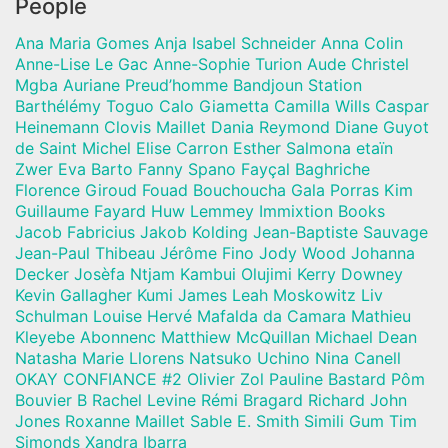
People
Ana Maria Gomes Anja Isabel Schneider Anna Colin
Anne-Lise Le Gac Anne-Sophie Turion Aude Christel
Mgba Auriane Preud’homme Bandjoun Station
Barthélémy Toguo Calo Giametta Camilla Wills Caspar
Heinemann Clovis Maillet Dania Reymond Diane Guyot
de Saint Michel Elise Carron Esther Salmona etaïn
Zwer Eva Barto Fanny Spano Fayçal Baghriche
Florence Giroud Fouad Bouchoucha Gala Porras Kim
Guillaume Fayard Huw Lemmey Immixtion Books
Jacob Fabricius Jakob Kolding Jean-Baptiste Sauvage
Jean-Paul Thibeau Jérôme Fino Jody Wood Johanna
Decker Josèfa Ntjam Kambui Olujimi Kerry Downey
Kevin Gallagher Kumi James Leah Moskowitz Liv
Schulman Louise Hervé Mafalda da Camara Mathieu
Kleyebe Abonnenc Matthiew McQuillan Michael Dean
Natasha Marie Llorens Natsuko Uchino Nina Canell
OKAY CONFIANCE #2 Olivier Zol Pauline Bastard Pôm
Bouvier B Rachel Levine Rémi Bragard Richard John
Jones Roxanne Maillet Sable E. Smith Simili Gum Tim
Simonds Xandra Ibarra