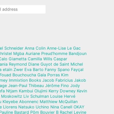
el Schneider Anna Colin Anne-Lise Le Gac
hristel Mgba Auriane Preud’homme Bandjoun
alo Giametta Camilla Wills Caspar
Dania Reymond Diane Guyot de Saint Michel
a etaïn Zwer Eva Barto Fanny Spano Fayçal
 Fouad Bouchoucha Gala Porras Kim
mey Immixtion Books Jacob Fabricius Jakob
vage Jean-Paul Thibeau Jérôme Fino Jody
a Ntjam Kambui Olujimi Kerry Downey Kevin
 Moskowitz Liv Schulman Louise Hervé
u Kleyebe Abonnenc Matthiew McQuillan
e Llorens Natsuko Uchino Nina Canell OKAY
Pauline Bastard Pôm Bouvier B Rachel Levine