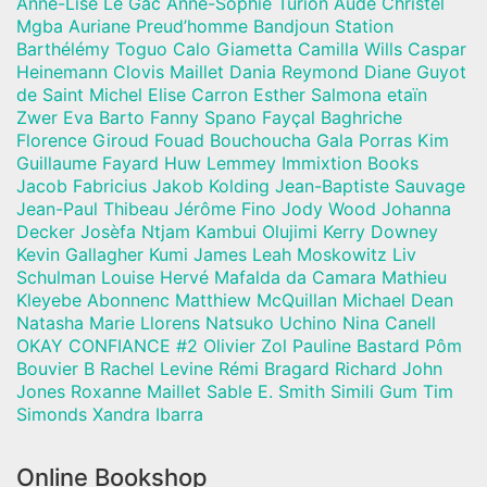
Anne-Lise Le Gac Anne-Sophie Turion Aude Christel
Mgba Auriane Preud’homme Bandjoun Station
Barthélémy Toguo Calo Giametta Camilla Wills Caspar
Heinemann Clovis Maillet Dania Reymond Diane Guyot
de Saint Michel Elise Carron Esther Salmona etaïn
Zwer Eva Barto Fanny Spano Fayçal Baghriche
Florence Giroud Fouad Bouchoucha Gala Porras Kim
Guillaume Fayard Huw Lemmey Immixtion Books
Jacob Fabricius Jakob Kolding Jean-Baptiste Sauvage
Jean-Paul Thibeau Jérôme Fino Jody Wood Johanna
Decker Josèfa Ntjam Kambui Olujimi Kerry Downey
Kevin Gallagher Kumi James Leah Moskowitz Liv
Schulman Louise Hervé Mafalda da Camara Mathieu
Kleyebe Abonnenc Matthiew McQuillan Michael Dean
Natasha Marie Llorens Natsuko Uchino Nina Canell
OKAY CONFIANCE #2 Olivier Zol Pauline Bastard Pôm
Bouvier B Rachel Levine Rémi Bragard Richard John
Jones Roxanne Maillet Sable E. Smith Simili Gum Tim
Simonds Xandra Ibarra
Online Bookshop