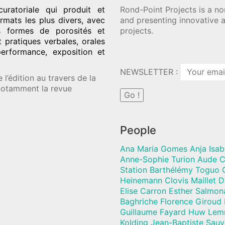
uratoriale qui produit et
Rond-Point Projects is a no
rmats les plus divers, avec
and presenting innovative a
es formes de porosités et
projects.
t pratiques verbales, orales
performance, exposition et
NEWSLETTER :
l’édition au travers de la
 notamment la revue
People
Ana Maria Gomes Anja Isab
Anne-Sophie Turion Aude C
Station Barthélémy Toguo C
Heinemann Clovis Maillet 
Elise Carron Esther Salmon
Baghriche Florence Giroud
Guillaume Fayard Huw Lem
Kolding Jean-Baptiste Sau