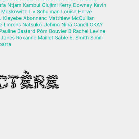
a Ntjam Kambui Olujimi Kerry Downey Kevin
 Moskowitz Liv Schulman Louise Hervé
u Kleyebe Abonnenc Matthiew McQuillan
e Llorens Natsuko Uchino Nina Canell OKAY
Pauline Bastard Pôm Bouvier B Rachel Levine
Jones Roxanne Maillet Sable E. Smith Simili
barra