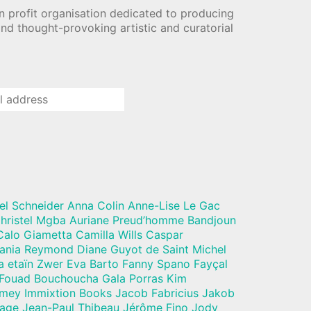
n profit organisation dedicated to producing
nd thought-provoking artistic and curatorial
el Schneider Anna Colin Anne-Lise Le Gac
hristel Mgba Auriane Preud’homme Bandjoun
alo Giametta Camilla Wills Caspar
Dania Reymond Diane Guyot de Saint Michel
a etaïn Zwer Eva Barto Fanny Spano Fayçal
 Fouad Bouchoucha Gala Porras Kim
mey Immixtion Books Jacob Fabricius Jakob
vage Jean-Paul Thibeau Jérôme Fino Jody