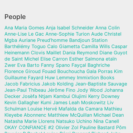
People
Ana Maria Gomes Anja Isabel Schneider Anna Colin
Anne-Lise Le Gac Anne-Sophie Turion Aude Christel
Mgba Auriane Preud’homme Bandjoun Station
Barthélémy Toguo Calo Giametta Camilla Wills Caspar
Heinemann Clovis Maillet Dania Reymond Diane Guyot
de Saint Michel Elise Carron Esther Salmona etaïn
Zwer Eva Barto Fanny Spano Fayçal Baghriche
Florence Giroud Fouad Bouchoucha Gala Porras Kim
Guillaume Fayard Huw Lemmey Immixtion Books
Jacob Fabricius Jakob Kolding Jean-Baptiste Sauvage
Jean-Paul Thibeau Jérôme Fino Jody Wood Johanna
Decker Josèfa Ntjam Kambui Olujimi Kerry Downey
Kevin Gallagher Kumi James Leah Moskowitz Liv
Schulman Louise Hervé Mafalda da Camara Mathieu
Kleyebe Abonnenc Matthiew McQuillan Michael Dean
Natasha Marie Llorens Natsuko Uchino Nina Canell
OKAY CONFIANCE #2 Olivier Zol Pauline Bastard Pôm