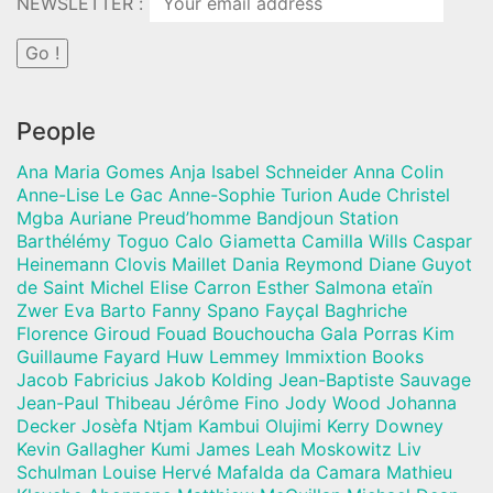
NEWSLETTER :
People
Ana Maria Gomes Anja Isabel Schneider Anna Colin
Anne-Lise Le Gac Anne-Sophie Turion Aude Christel
Mgba Auriane Preud’homme Bandjoun Station
Barthélémy Toguo Calo Giametta Camilla Wills Caspar
Heinemann Clovis Maillet Dania Reymond Diane Guyot
de Saint Michel Elise Carron Esther Salmona etaïn
Zwer Eva Barto Fanny Spano Fayçal Baghriche
Florence Giroud Fouad Bouchoucha Gala Porras Kim
Guillaume Fayard Huw Lemmey Immixtion Books
Jacob Fabricius Jakob Kolding Jean-Baptiste Sauvage
Jean-Paul Thibeau Jérôme Fino Jody Wood Johanna
Decker Josèfa Ntjam Kambui Olujimi Kerry Downey
Kevin Gallagher Kumi James Leah Moskowitz Liv
Schulman Louise Hervé Mafalda da Camara Mathieu