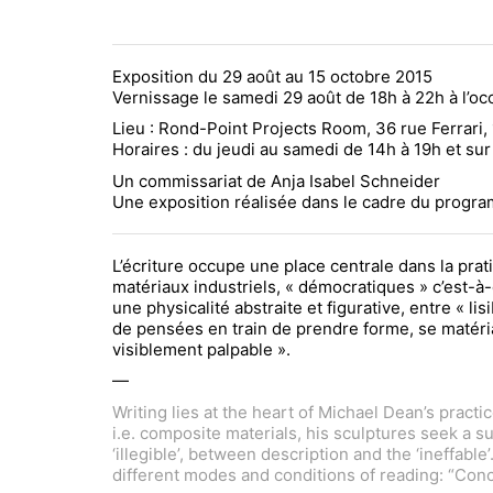
Exposition du 29 août au 15 octobre 2015
Vernissage le samedi 29 août de 18h à 22h à l’oc
Lieu : Rond-Point Projects Room, 36 rue Ferrari,
Horaires : du jeudi au samedi de 14h à 19h et sur
Un commissariat de Anja Isabel Schneider
Une exposition réalisée dans le cadre du progr
L’écriture occupe une place centrale dans la prat
matériaux industriels, « démocratiques » c’est-à
une physicalité abstraite et figurative, entre « l
de pensées en train de prendre forme, se matériali
visiblement palpable ».
—
Writing lies at the heart of Michael Dean’s pract
i.e. composite materials, his sculptures seek a s
‘illegible’, between description and the ‘ineffab
different modes and conditions of reading: “Concr