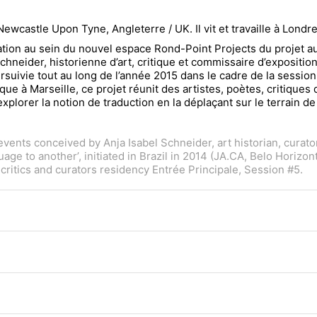
Newcastle Upon Tyne, Angleterre / UK. Il vit et travaille à Londr
tion au sein du nouvel espace Rond-Point Projects du projet au
chneider, historienne d’art, critique et commissaire d’expositio
ursuivie tout au long de l’année 2015 dans le cadre de la sessi
que à Marseille, ce projet réunit des artistes, poètes, critiques
orer la notion de traduction en la déplaçant sur le terrain de la
events conceived by Anja Isabel Schneider, art historian, curator a
uage to another’, initiated in Brazil in 2014 (JA.CA, Belo Horiz
critics and curators residency Entrée Principale, Session #5.