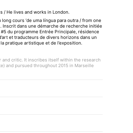
es / He lives and works in London.
 long cours ‘de uma língua para outra / from one
n. Inscrit dans une démarche de recherche initiée
on #5 du programme Entrée Principale, résidence
 d’art et traducteurs de divers horizons dans un
 pratique artistique et de l’exposition.
nd critic. It inscribes itself within the research
onte) and pursued throughout 2015 in Marseille