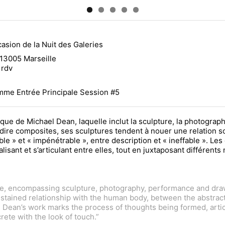
casion de la Nuit des Galeries
 13005 Marseille
 rdv
amme Entrée Principale Session #5
ique de Michael Dean, laquelle inclut la sculpture, la photograph
-dire composites, ses sculptures tendent à nouer une relation so
isible » et « impénétrable », entre description et « ineffable ».
sant et s’articulant entre elles, tout en juxtaposant différents
ice, encompassing sculpture, photography, performance and drawi
ustained relationship with the human body, between the abstract a
le’. Dean’s work marks the process of thoughts being formed, arti
ete with the look of touch.”