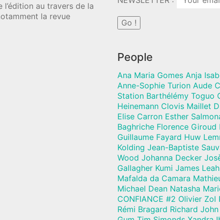
NEWSLETTER :
l’édition au travers de la
 notamment la revue
People
Ana Maria Gomes Anja Isab
Anne-Sophie Turion Aude C
Station Barthélémy Toguo C
Heinemann Clovis Maillet 
Elise Carron Esther Salmon
Baghriche Florence Giroud
Guillaume Fayard Huw Lem
Kolding Jean-Baptiste Sau
Wood Johanna Decker Josèf
Gallagher Kumi James Leah
Mafalda da Camara Mathie
Michael Dean Natasha Mari
CONFIANCE #2 Olivier Zol 
Rémi Bragard Richard John 
Gum Tim Simonds Xandra I