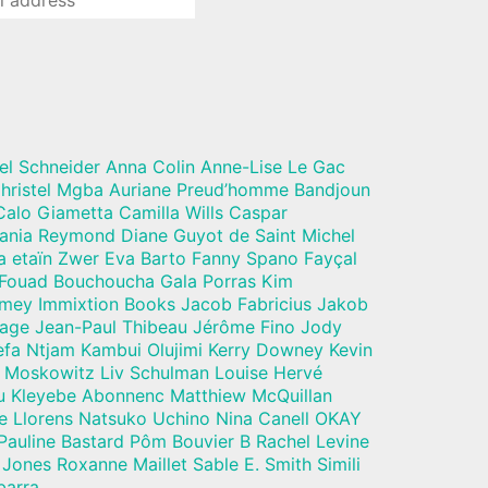
el Schneider Anna Colin Anne-Lise Le Gac
hristel Mgba Auriane Preud’homme Bandjoun
alo Giametta Camilla Wills Caspar
Dania Reymond Diane Guyot de Saint Michel
a etaïn Zwer Eva Barto Fanny Spano Fayçal
 Fouad Bouchoucha Gala Porras Kim
mey Immixtion Books Jacob Fabricius Jakob
vage Jean-Paul Thibeau Jérôme Fino Jody
a Ntjam Kambui Olujimi Kerry Downey Kevin
 Moskowitz Liv Schulman Louise Hervé
u Kleyebe Abonnenc Matthiew McQuillan
e Llorens Natsuko Uchino Nina Canell OKAY
Pauline Bastard Pôm Bouvier B Rachel Levine
Jones Roxanne Maillet Sable E. Smith Simili
barra