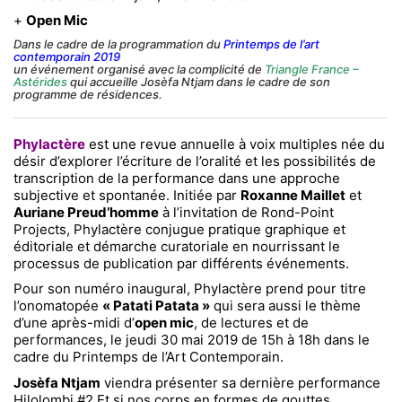
+
Open Mic
Dans le cadre de la programmation du
Printemps de l’art
contemporain 2019
un événement organisé avec la complicité de
Triangle France –
Astérides
qui accueille Josèfa Ntjam dans le cadre de son
programme de résidences.
Phylactère
est une revue annuelle à voix multiples née du
désir d’explorer l’écriture de l’oralité et les possibilités de
transcription de la performance dans une approche
subjective et spontanée. Initiée par
Roxanne Maillet
et
Auriane Preud’homme
à l’invitation de Rond-Point
Projects, Phylactère conjugue pratique graphique et
éditoriale et démarche curatoriale en nourrissant le
processus de publication par différents événements.
Pour son numéro inaugural, Phylactère prend pour titre
l’onomatopée
« Patati Patata »
qui sera aussi le thème
d’une après-midi d’
open mic
, de lectures et de
performances, le jeudi 30 mai 2019 de 15h à 18h dans le
cadre du Printemps de l’Art Contemporain.
Josèfa Ntjam
viendra présenter sa dernière performance
Hilolombi #2 Et si nos corps en formes de gouttes