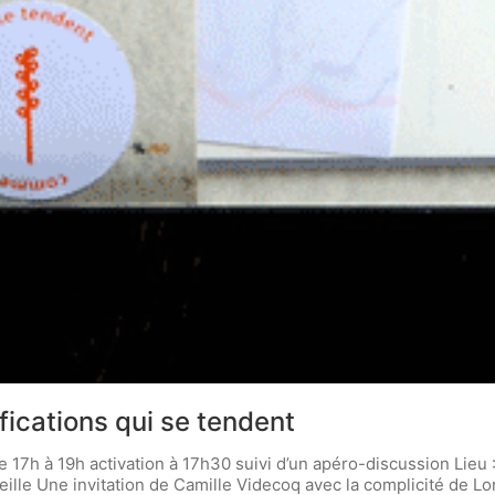
ications qui se tendent
 17h à 19h activation à 17h30 suivi d’un apéro-discussion Lieu
eille Une invitation de Camille Videcoq avec la complicité de 