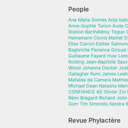
People
Ana Maria Gomes Anja Isab
Anne-Sophie Turion Aude C
Station Barthélémy Toguo C
Heinemann Clovis Maillet 
Elise Carron Esther Salmon
Baghriche Florence Giroud
Guillaume Fayard Huw Lem
Kolding Jean-Baptiste Sau
Wood Johanna Decker Josèf
Gallagher Kumi James Leah
Mafalda da Camara Mathie
Michael Dean Natasha Mari
CONFIANCE #2 Olivier Zol 
Rémi Bragard Richard John 
Gum Tim Simonds Xandra I
Revue Phylactère