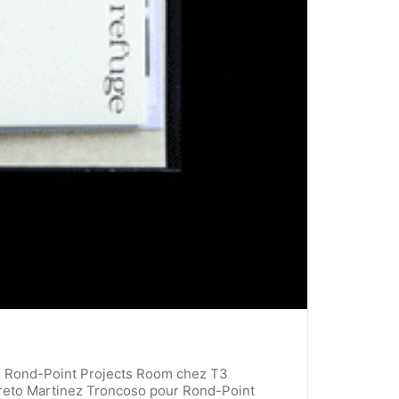
 : Rond-Point Projects Room chez T3
Loreto Martinez Troncoso pour Rond-Point