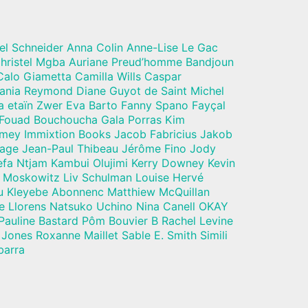
el Schneider Anna Colin Anne-Lise Le Gac
hristel Mgba Auriane Preud’homme Bandjoun
alo Giametta Camilla Wills Caspar
Dania Reymond Diane Guyot de Saint Michel
a etaïn Zwer Eva Barto Fanny Spano Fayçal
 Fouad Bouchoucha Gala Porras Kim
mey Immixtion Books Jacob Fabricius Jakob
vage Jean-Paul Thibeau Jérôme Fino Jody
a Ntjam Kambui Olujimi Kerry Downey Kevin
 Moskowitz Liv Schulman Louise Hervé
u Kleyebe Abonnenc Matthiew McQuillan
e Llorens Natsuko Uchino Nina Canell OKAY
Pauline Bastard Pôm Bouvier B Rachel Levine
Jones Roxanne Maillet Sable E. Smith Simili
barra