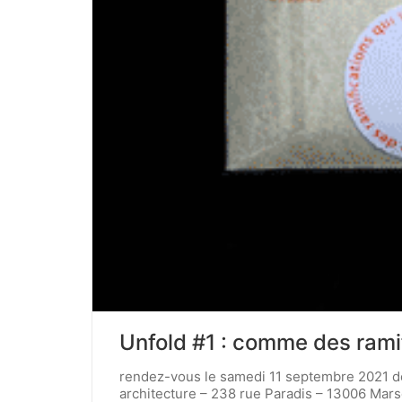
Unfold #1 : comme des ramif
rendez-vous le samedi 11 septembre 2021 de
architecture – 238 rue Paradis – 13006 Mars