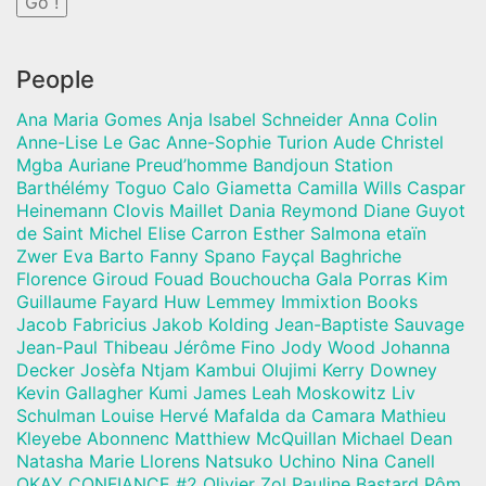
People
Ana Maria Gomes Anja Isabel Schneider Anna Colin
Anne-Lise Le Gac Anne-Sophie Turion Aude Christel
Mgba Auriane Preud’homme Bandjoun Station
Barthélémy Toguo Calo Giametta Camilla Wills Caspar
Heinemann Clovis Maillet Dania Reymond Diane Guyot
de Saint Michel Elise Carron Esther Salmona etaïn
Zwer Eva Barto Fanny Spano Fayçal Baghriche
Florence Giroud Fouad Bouchoucha Gala Porras Kim
Guillaume Fayard Huw Lemmey Immixtion Books
Jacob Fabricius Jakob Kolding Jean-Baptiste Sauvage
Jean-Paul Thibeau Jérôme Fino Jody Wood Johanna
Decker Josèfa Ntjam Kambui Olujimi Kerry Downey
Kevin Gallagher Kumi James Leah Moskowitz Liv
Schulman Louise Hervé Mafalda da Camara Mathieu
Kleyebe Abonnenc Matthiew McQuillan Michael Dean
Natasha Marie Llorens Natsuko Uchino Nina Canell
OKAY CONFIANCE #2 Olivier Zol Pauline Bastard Pôm