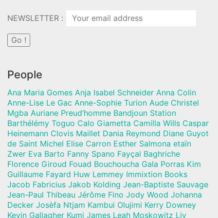
NEWSLETTER :
People
Ana Maria Gomes Anja Isabel Schneider Anna Colin
Anne-Lise Le Gac Anne-Sophie Turion Aude Christel
Mgba Auriane Preud’homme Bandjoun Station
Barthélémy Toguo Calo Giametta Camilla Wills Caspar
Heinemann Clovis Maillet Dania Reymond Diane Guyot
de Saint Michel Elise Carron Esther Salmona etaïn
Zwer Eva Barto Fanny Spano Fayçal Baghriche
Florence Giroud Fouad Bouchoucha Gala Porras Kim
Guillaume Fayard Huw Lemmey Immixtion Books
Jacob Fabricius Jakob Kolding Jean-Baptiste Sauvage
Jean-Paul Thibeau Jérôme Fino Jody Wood Johanna
Decker Josèfa Ntjam Kambui Olujimi Kerry Downey
Kevin Gallagher Kumi James Leah Moskowitz Liv