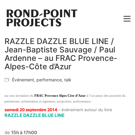
RAZZLE DAZZLE BLUE LINE /
Jean-Baptiste Sauvage / Paul
Ardenne – au FRAC Provence-
Alpes-Côte d’Azur
Événement
,
performance
,
talk
sur une invitation du
FRAC Provence Alpes Côte d’Azur
à l’occasion des journées du
patrimoine,
présentation et signature, projection, performance..
.
samedi 20 septembre 2014
– événement autour du livre
RAZZLE DAZZLE BLUE LINE
de
15h à 17h00