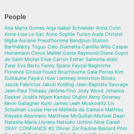
People
Ana Maria Gomes Anja Isabel Schneider Anna Colin
Anne-Lise Le Gac Anne-Sophie Turion Aude Christel
Mgba Auriane Preud’homme Bandjoun Station
Barthélémy Toguo Calo Giametta Camilla Wills Caspar
Heinemann Clovis Maillet Dania Reymond Diane Guyot
de Saint Michel Elise Carron Esther Salmona etaïn
Zwer Eva Barto Fanny Spano Fayçal Baghriche
Florence Giroud Fouad Bouchoucha Gala Porras Kim
Guillaume Fayard Huw Lemmey Immixtion Books
Jacob Fabricius Jakob Kolding Jean-Baptiste Sauvage
Jean-Paul Thibeau Jérôme Fino Jody Wood Johanna
Decker Josèfa Ntjam Kambui Olujimi Kerry Downey
Kevin Gallagher Kumi James Leah Moskowitz Liv
Schulman Louise Hervé Mafalda da Camara Mathieu
Kleyebe Abonnenc Matthiew McQuillan Michael Dean
Natasha Marie Llorens Natsuko Uchino Nina Canell
OKAY CONFIANCE #2 Olivier Zol Pauline Bastard Pôm