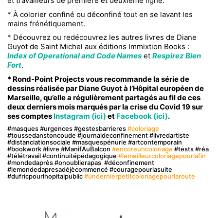
et travailleurs de première et deuxième ligne.
* À colorier confiné ou déconfiné tout en se lavant les
mains frénétiquement.
* Découvrez ou redécouvrez les autres livres de Diane
Guyot de Saint Michel aux éditions Immixtion Books :
Index of Operational and Code Names
et
Respirez Bien
Fort
.
* Rond-Point Projects vous recommande la série de
dessins réalisée par Diane Guyot à l’Hôpital européen de
Marseille, qu’elle a régulièrement partagés au fil de ces
deux derniers mois marqués par la crise du Covid 19 sur
ses comptes
Instagram (ici)
et
Facebook (ici)
.
#masques #urgences #gestesbarrieres
#coloriage
#toussedanstoncoude #journaldeconfinement #livredartiste
#distanciationsociale #masquespénurie #artcontemporain
#bookwork #livre #ManifAuBalcon
#encoreuncoloriage
#tests #réa
#télétravail #continuitépédagogique
#lemeilleurcoloriagepourlafin
#mondedaprès
#onoublierapas #déconfinement
#lemondedapresadéjècommencé #couragepourlasuite
#dufricpourlhopitalpublic
#undernierpetitcoloriagepourlaroute