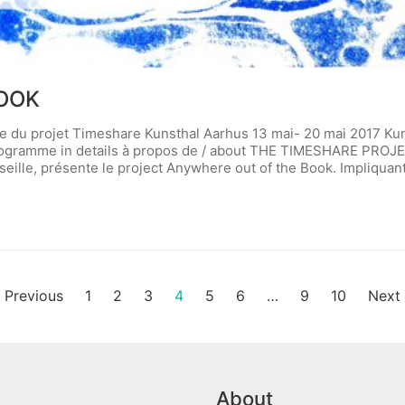
OOK
u projet Timeshare Kunsthal Aarhus 13 mai- 20 mai 2017 Kun
rogramme in details à propos de / about THE TIMESHARE PRO
seille, présente le project Anywhere out of the Book. Impliquant
Previous
1
2
3
4
5
6
…
9
10
Next
About