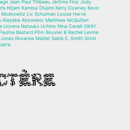
vage Jean-Paul Thibeau Jérôme Fino Jody
a Ntjam Kambui Olujimi Kerry Downey Kevin
 Moskowitz Liv Schulman Louise Hervé
u Kleyebe Abonnenc Matthiew McQuillan
e Llorens Natsuko Uchino Nina Canell OKAY
Pauline Bastard Pôm Bouvier B Rachel Levine
Jones Roxanne Maillet Sable E. Smith Simili
barra