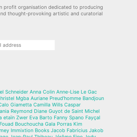
n profit organisation dedicated to producing
nd thought-provoking artistic and curatorial
el Schneider Anna Colin Anne-Lise Le Gac
hristel Mgba Auriane Preud’homme Bandjoun
alo Giametta Camilla Wills Caspar
Dania Reymond Diane Guyot de Saint Michel
a etaïn Zwer Eva Barto Fanny Spano Fayçal
 Fouad Bouchoucha Gala Porras Kim
mey Immixtion Books Jacob Fabricius Jakob
vage Jean-Paul Thibeau Jérôme Fino Jody