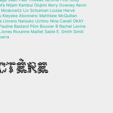
a Ntjam Kambui Olujimi Kerry Downey Kevin
 Moskowitz Liv Schulman Louise Hervé
u Kleyebe Abonnenc Matthiew McQuillan
e Llorens Natsuko Uchino Nina Canell OKAY
Pauline Bastard Pôm Bouvier B Rachel Levine
Jones Roxanne Maillet Sable E. Smith Simili
barra