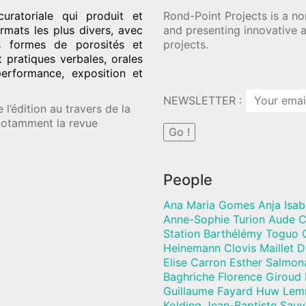
uratoriale qui produit et
Rond-Point Projects is a no
rmats les plus divers, avec
and presenting innovative a
es formes de porosités et
projects.
t pratiques verbales, orales
performance, exposition et
NEWSLETTER :
l’édition au travers de la
 notamment la revue
People
Ana Maria Gomes Anja Isab
Anne-Sophie Turion Aude C
Station Barthélémy Toguo C
Heinemann Clovis Maillet 
Elise Carron Esther Salmon
Baghriche Florence Giroud
Guillaume Fayard Huw Lem
Kolding Jean-Baptiste Sau